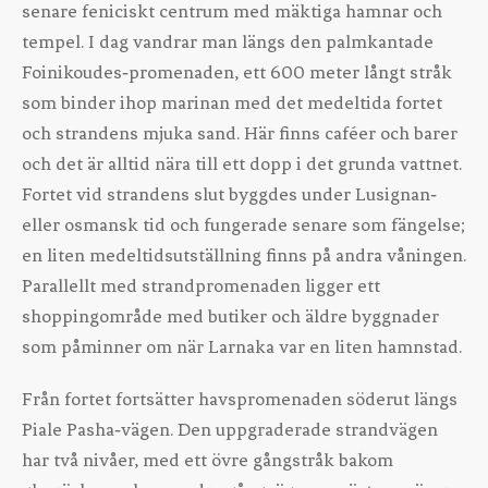
senare feniciskt centrum med mäktiga hamnar och
tempel. I dag vandrar man längs den palmkantade
Foinikoudes‑promenaden, ett 600 meter långt stråk
som binder ihop marinan med det medeltida fortet
och strandens mjuka sand. Här finns caféer och barer
och det är alltid nära till ett dopp i det grunda vattnet.
Fortet vid strandens slut byggdes under Lusignan‑
eller osmansk tid och fungerade senare som fängelse;
en liten medeltidsutställning finns på andra våningen.
Parallellt med strandpromenaden ligger ett
shoppingområde med butiker och äldre byggnader
som påminner om när Larnaka var en liten hamnstad.
Från fortet fortsätter havspromenaden söderut längs
Piale Pasha‑vägen. Den uppgraderade strandvägen
har två nivåer, med ett övre gångstråk bakom