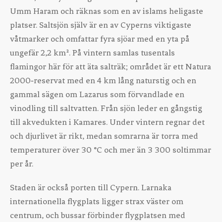
Umm Haram och räknas som en av islams heligaste
platser. Saltsjön själv är en av Cyperns viktigaste
våtmarker och omfattar fyra sjöar med en yta på
ungefär 2,2 km². På vintern samlas tusentals
flamingor här för att äta salträk; området är ett Natura
2000‑reservat med en 4 km lång naturstig och en
gammal sägen om Lazarus som förvandlade en
vinodling till saltvatten. Från sjön leder en gångstig
till akvedukten i Kamares. Under vintern regnar det
och djurlivet är rikt, medan somrarna är torra med
temperaturer över 30 °C och mer än 3 300 soltimmar
per år.
Staden är också porten till Cypern. Larnaka
internationella flygplats ligger strax väster om
centrum, och bussar förbinder flygplatsen med