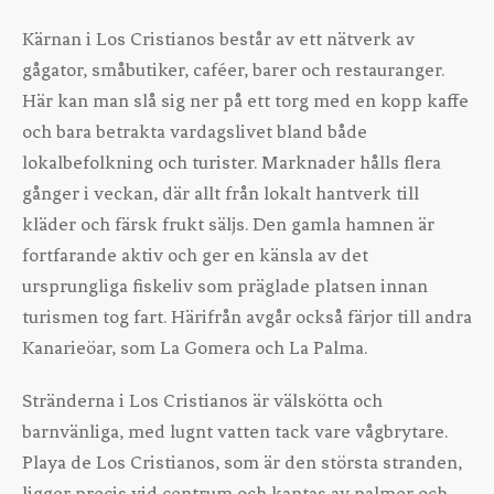
Kärnan i Los Cristianos består av ett nätverk av
gågator, småbutiker, caféer, barer och restauranger.
Här kan man slå sig ner på ett torg med en kopp kaffe
och bara betrakta vardagslivet bland både
lokalbefolkning och turister. Marknader hålls flera
gånger i veckan, där allt från lokalt hantverk till
kläder och färsk frukt säljs. Den gamla hamnen är
fortfarande aktiv och ger en känsla av det
ursprungliga fiskeliv som präglade platsen innan
turismen tog fart. Härifrån avgår också färjor till andra
Kanarieöar, som La Gomera och La Palma.
Stränderna i Los Cristianos är välskötta och
barnvänliga, med lugnt vatten tack vare vågbrytare.
Playa de Los Cristianos, som är den största stranden,
ligger precis vid centrum och kantas av palmer och