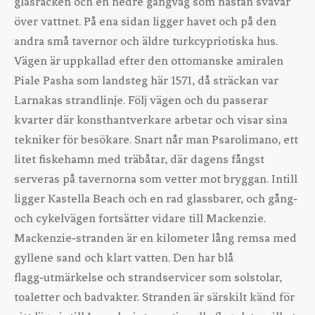
glasräcken och en nedre gångväg som nästan svävar
över vattnet. På ena sidan ligger havet och på den
andra små tavernor och äldre turkcypriotiska hus.
Vägen är uppkallad efter den ottomanske amiralen
Piale Pasha som landsteg här 1571, då sträckan var
Larnakas strandlinje. Följ vägen och du passerar
kvarter där konsthantverkare arbetar och visar sina
tekniker för besökare. Snart når man Psarolimano, ett
litet fiskehamn med träbåtar, där dagens fångst
serveras på tavernorna som vetter mot bryggan. Intill
ligger Kastella Beach och en rad glassbarer, och gång‑
och cykelvägen fortsätter vidare till Mackenzie.
Mackenzie‑stranden är en kilometer lång remsa med
gyllene sand och klart vatten. Den har blå
flagg‑utmärkelse och strandservicer som solstolar,
toaletter och badvakter. Stranden är särskilt känd för