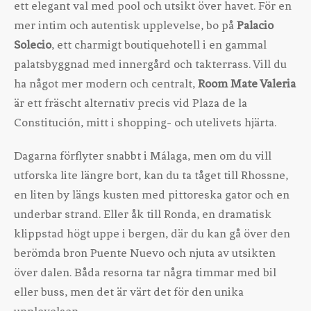
ett elegant val med pool och utsikt över havet. För en
mer intim och autentisk upplevelse, bo på
Palacio
Solecio
, ett charmigt boutiquehotell i en gammal
palatsbyggnad med innergård och takterrass. Vill du
ha något mer modern och centralt,
Room Mate Valeria
är ett fräscht alternativ precis vid Plaza de la
Constitución, mitt i shopping- och utelivets hjärta.
Dagarna förflyter snabbt i Málaga, men om du vill
utforska lite längre bort, kan du ta tåget till Rhossne,
en liten by längs kusten med pittoreska gator och en
underbar strand. Eller åk till Ronda, en dramatisk
klippstad högt uppe i bergen, där du kan gå över den
berömda bron Puente Nuevo och njuta av utsikten
över dalen. Båda resorna tar några timmar med bil
eller buss, men det är värt det för den unika