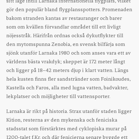
sitt läge intill Larnaka internationella flygplats, vilket
gör den populär bland flygplansspotters. Promenaden
bakom stranden kantas av restauranger och barer
som om kvällen förvandlar området till ett livligt
nöjesstråk. Härifrån ordnas också dykutflykter till
den mytomspunna Zenobia, en svensk bilfärja som
sjönk utanför Larnaka 1980 och som anses vara ett av
världens bästa vrakdyk; skeppet är 172 meter långt
och ligger på 18–42 meters djup i klart vatten. Längs
hela kusten finns fler sandstränder som Foinikoudes,
Kastella och Faros, alla med lugna vatten, badvakter,
lekplatser och möjligheter till vattensporter.
Larnaka är rikt på historia. Strax utanför staden ligger
Kition, resterna av den mykenska och feniciska
stadsstat som förstärktes med cyklopiska murar på
1200‑talet f.Kr. och där fenicierna senare byggde ett