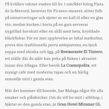
På kvällen vaknar staden till liv. I området kring Plaza
de la Merced, hemvist för Picasso-museet, sitter folk
på uteserveringar och njuter av en kall öl eller en glas
vin, medan kocken i borta på en gata serverar
nygrillad havskatt eller en skål med heta, kryddade
bläckfiskar. För en mer upplevelse av lokal matkultur,
prova den traditionella
porra antequerana
, en tjock
soppa med skinka och ägg, på
Restaurante El Tintero
,
ett ställe där du själv kan peka på fisken i akvariet
innan den tillagas. Eller besök
La Cosmopolita
, ett
mysigt café med moderna tapas och en härlig
atmosfär mitt i gamla stan.
När det kommer till boende, har Malaga något för alla
smaker och plånböcker. Om du vill bo mitt i alltihop, i
hjärtat av den gamla stan, är
Gran Hotel Miramar GL