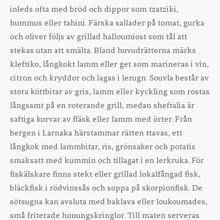
inleds ofta med bröd och dippor som tzatziki,
hummus eller tahini. Färska sallader på tomat, gurka
och oliver följs av grillad halloumiost som tål att
stekas utan att smälta. Bland huvudrätterna märks
kleftiko, långkokt lamm eller get som marineras i vin,
citron och kryddor och lagas i lerugn. Souvla består av
stora köttbitar av gris, lamm eller kyckling som rostas
långsamt på en roterande grill, medan sheftalia är
saftiga korvar av fläsk eller lamm med örter. Från
bergen i Larnaka härstammar rätten ttavas, ett
långkok med lammbitar, ris, grönsaker och potatis
smaksatt med kummin och tillagat i en lerkruka. För
fiskälskare finns stekt eller grillad lokalfångad fisk,
bläckfisk i rödvinssås och soppa på skorpionfisk. De
sötsugna kan avsluta med baklava eller loukoumades,
små friterade honungskringlor. Till maten serveras