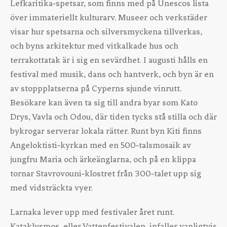
Lefkaritika‑spetsar, som finns med på Unescos lista
över immateriellt kulturarv. Museer och verkstäder
visar hur spetsarna och silversmyckena tillverkas,
och byns arkitektur med vitkalkade hus och
terrakottatak är i sig en sevärdhet. I augusti hålls en
festival med musik, dans och hantverk, och byn är en
av stoppplatserna på Cyperns sjunde vinrutt.
Besökare kan även ta sig till andra byar som Kato
Drys, Vavla och Odou, där tiden tycks stå stilla och där
bykrogar serverar lokala rätter. Runt byn Kiti finns
Angeloktisti‑kyrkan med en 500‑talsmosaik av
jungfru Maria och ärkeänglarna, och på en klippa
tornar Stavrovouni‑klostret från 300‑talet upp sig
med vidsträckta vyer.
Larnaka lever upp med festivaler året runt.
Kataklysmos, eller Vattenfestivalen, infaller vanligtvis