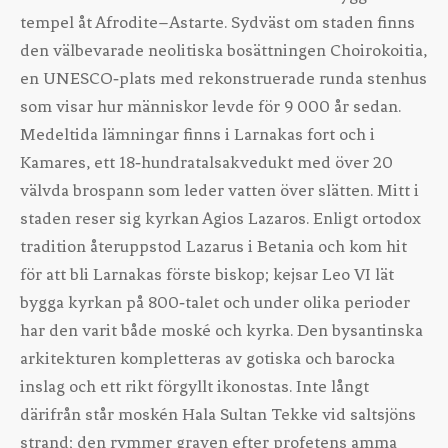
tempel åt Afrodite–Astarte. Sydväst om staden finns
den välbevarade neolitiska bosättningen Choirokoitia,
en UNESCO‑plats med rekonstruerade runda stenhus
som visar hur människor levde för 9 000 år sedan.
Medeltida lämningar finns i Larnakas fort och i
Kamares, ett 18‑hundratalsakvedukt med över 20
välvda brospann som leder vatten över slätten. Mitt i
staden reser sig kyrkan Agios Lazaros. Enligt ortodox
tradition återuppstod Lazarus i Betania och kom hit
för att bli Larnakas förste biskop; kejsar Leo VI lät
bygga kyrkan på 800‑talet och under olika perioder
har den varit både moské och kyrka. Den bysantinska
arkitekturen kompletteras av gotiska och barocka
inslag och ett rikt förgyllt ikonostas. Inte långt
därifrån står moskén Hala Sultan Tekke vid saltsjöns
strand; den rymmer graven efter profetens amma