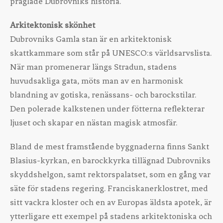
präglade Dubrovniks historia.
Arkitektonisk skönhet
Dubrovniks Gamla stan är en arkitektonisk
skattkammare som står på UNESCO:s världsarvslista.
När man promenerar längs Stradun, stadens
huvudsakliga gata, möts man av en harmonisk
blandning av gotiska, renässans- och barockstilar.
Den polerade kalkstenen under fötterna reflekterar
ljuset och skapar en nästan magisk atmosfär.
Bland de mest framstående byggnaderna finns Sankt
Blasius-kyrkan, en barockkyrka tillägnad Dubrovniks
skyddshelgon, samt rektorspalatset, som en gång var
säte för stadens regering. Franciskanerklostret, med
sitt vackra kloster och en av Europas äldsta apotek, är
ytterligare ett exempel på stadens arkitektoniska och