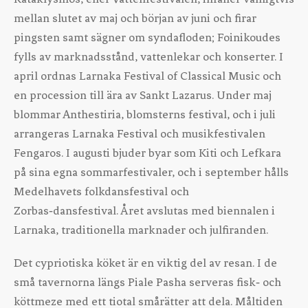
mellan slutet av maj och början av juni och firar
pingsten samt sägner om syndafloden; Foinikoudes
fylls av marknadsstånd, vattenlekar och konserter. I
april ordnas Larnaka Festival of Classical Music och
en procession till ära av Sankt Lazarus. Under maj
blommar Anthestiria, blomsterns festival, och i juli
arrangeras Larnaka Festival och musikfestivalen
Fengaros. I augusti bjuder byar som Kiti och Lefkara
på sina egna sommarfestivaler, och i september hålls
Medelhavets folkdansfestival och
Zorbas‑dansfestival. Året avslutas med biennalen i
Larnaka, traditionella marknader och julfiranden.
Det cypriotiska köket är en viktig del av resan. I de
små tavernorna längs Piale Pasha serveras fisk‑ och
köttmeze med ett tiotal smårätter att dela. Måltiden